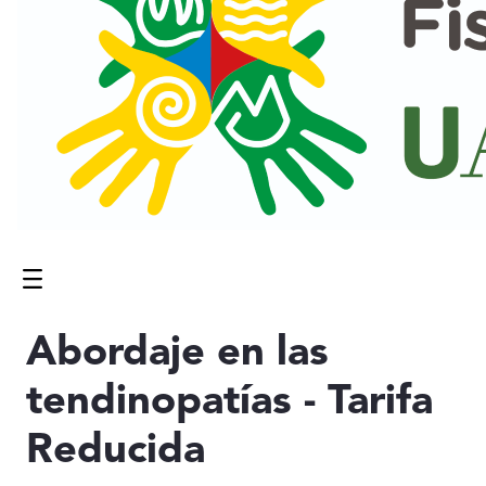
Menú
Contenido principal
Abordaje en las
tendinopatías - Tarifa
Reducida