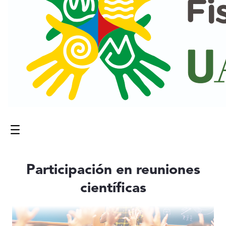
Menú
Contenido principal
Participación en reuniones
científicas