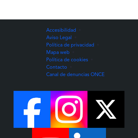
Accesibilidad
•
Aviso Legal
•
Política de privacidad
•
Mapa web
•
Política de cookies
•
Contacto
•
(Abre una nuev
Canal de denuncias ONCE