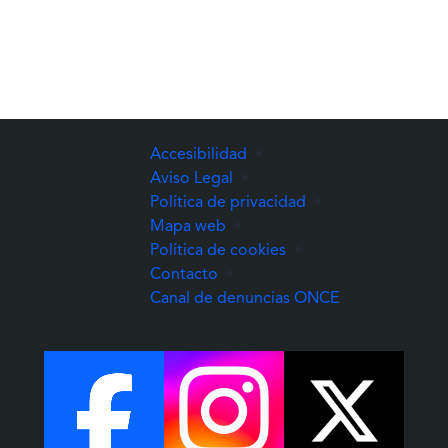
Accesibilidad
•
Aviso Legal
•
Política de privacidad
•
Mapa web
•
Política de cookies
•
Contacto
•
(Abre una nuev
Canal de denuncias ONCE