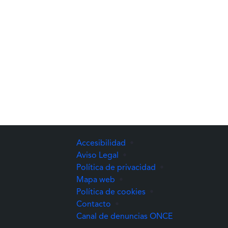
Accesibilidad
•
Aviso Legal
•
Política de privacidad
•
Mapa web
•
Política de cookies
•
Contacto
•
(Abre una nuev
Canal de denuncias ONCE