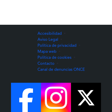
Accesibilidad
•
Aviso Legal
•
Política de privacidad
•
Mapa web
•
Política de cookies
•
Contacto
•
(Abre una nuev
Canal de denuncias ONCE