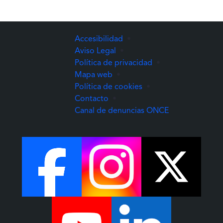
Accesibilidad
•
Aviso Legal
•
Política de privacidad
•
Mapa web
•
Política de cookies
•
Contacto
•
(Abre una nuev
Canal de denuncias ONCE