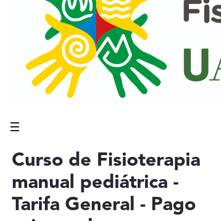
Menú
Contenido principal
Curso de Fisioterapia
manual pediátrica -
Tarifa General - Pago