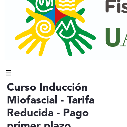
Menú
Contenido principal
Curso Inducción
Miofascial - Tarifa
Reducida - Pago
primer plazo