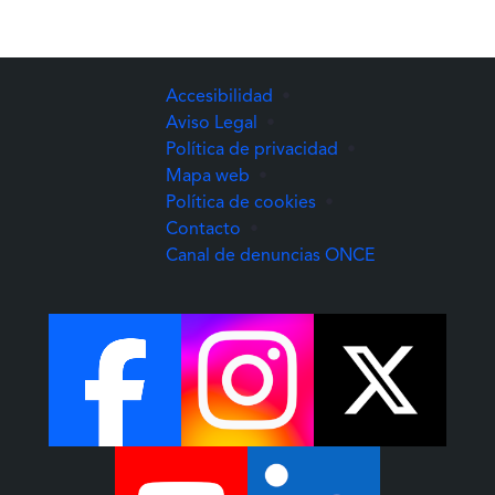
Accesibilidad
•
Aviso Legal
•
Política de privacidad
•
Mapa web
•
Política de cookies
•
Contacto
•
(Abre una nuev
Canal de denuncias ONCE