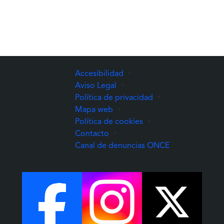
Accesibilidad
•
Aviso Legal
•
Política de privacidad
•
Mapa web
•
Política de cookies
•
Contacto
•
(Abre una nuev
Canal de denuncias ONCE