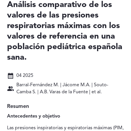
Análisis comparativo de los
valores de las presiones
respiratorias máximas con los
valores de referencia en una
población pediátrica española
sana.
Fecha: 04 2025
04 2025
Autores: Barral-Fernández M. | Jácome M.A. | Souto-Cam
Barral-Fernández M. | Jácome M.A. | Souto-
Camba S. | A.B. Varas de la Fuente | et al.
Resumen
Antecedentes y objetivo
Las presiones inspiratorias y espiratorias máximas (PIM,