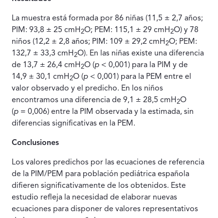
La muestra está formada por 86 niñas (11,5 ± 2,7 años;
PIM: 93,8 ± 25 cmH
O; PEM: 115,1 ± 29 cmH
O) y 78
2
2
niños (12,2 ± 2,8 años; PIM: 109 ± 29,2 cmH
O; PEM:
2
132,7 ± 33,3 cmH
O). En las niñas existe una diferencia
2
de 13,7 ± 26,4 cmH
O (
p
< 0,001) para la PIM y de
2
14,9 ± 30,1 cmH
O (
p
< 0,001) para la PEM entre el
2
valor observado y el predicho. En los niños
encontramos una diferencia de 9,1 ± 28,5 cmH
O
2
(
p
= 0,006) entre la PIM observada y la estimada, sin
diferencias significativas en la PEM.
Conclusiones
Los valores predichos por las ecuaciones de referencia
de la PIM/PEM para población pediátrica española
difieren significativamente de los obtenidos. Este
estudio refleja la necesidad de elaborar nuevas
ecuaciones para disponer de valores representativos