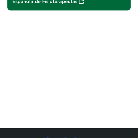
(Abre una nueva ventana)
Española de Fisioterapeutas