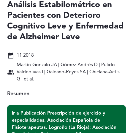
Análisis Estabilométrico en
Pacientes con Deterioro
Cognitivo Leve y Enfermedad
de Alzheimer Leve
Fecha: 11 2018
11 2018
Autores: Martín-Gonzalo JA | Gómez-Andrés D | Pulido-V
Martín-Gonzalo JA | Gómez-Andrés D | Pulido-
Valdeolivas I | Galeano-Reyes SA | Chiclana-Actis
G | et al.
Resumen
Ir a Publicación
Prescripción de ejercicio y
especialidades. Asociación Española de
Fisioterapeutas. Logroño (La Rioja): Asociación