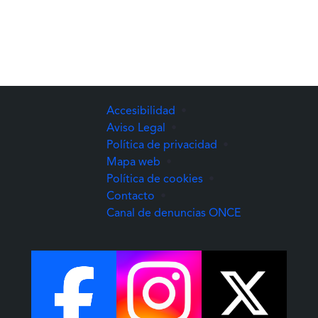
Accesibilidad
•
Aviso Legal
•
Política de privacidad
•
Mapa web
•
Política de cookies
•
Contacto
•
(Abre una nuev
Canal de denuncias ONCE