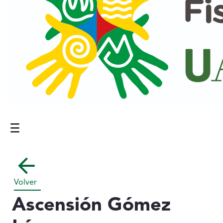
Menú
Contenido principal
Volver
Ascensión Gómez