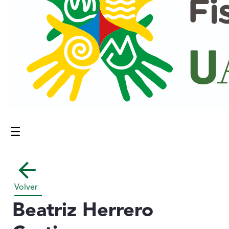
Menú
Contenido principal
Volver
Beatriz Herrero