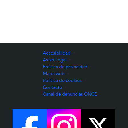
Accesibilidad
•
Aviso Legal
•
Política de privacidad
•
Mapa web
•
Política de cookies
•
Contacto
•
(Abre una nuev
Canal de denuncias ONCE