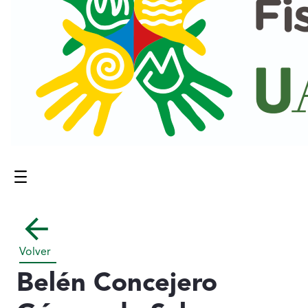
Menú
Contenido principal
Volver
Belén Concejero