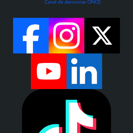
(Abre una nuev
Canal de denuncias ONCE