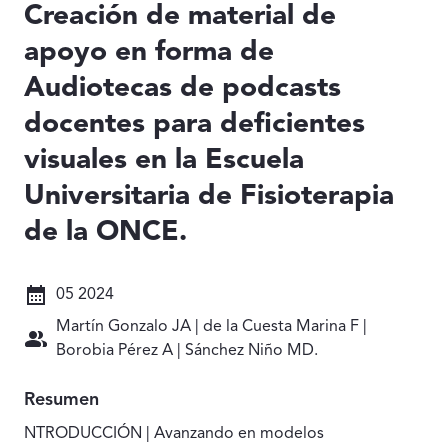
Creación de material de
apoyo en forma de
Audiotecas de podcasts
docentes para deficientes
visuales en la Escuela
Universitaria de Fisioterapia
de la ONCE.
Fecha: 05 2024
05 2024
Autores: Martín Gonzalo JA | de la Cuesta Marina F | 
Martín Gonzalo JA | de la Cuesta Marina F |
Borobia Pérez A | Sánchez Niño MD.
Resumen
NTRODUCCIÓN | Avanzando en modelos