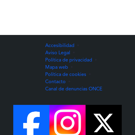
Accesibilidad
•
Aviso Legal
•
Política de privacidad
•
Mapa web
•
Política de cookies
•
Contacto
•
(Abre una nuev
Canal de denuncias ONCE