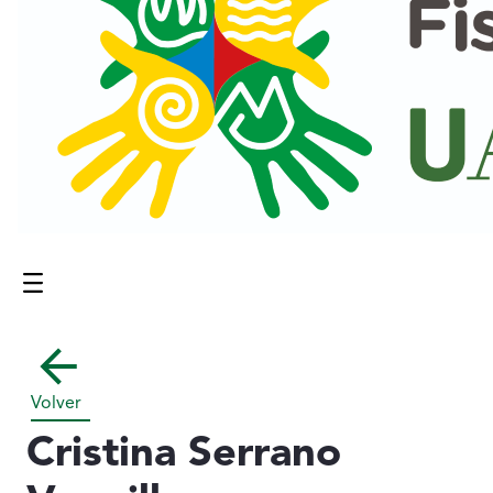
Menú
Contenido principal
Volver
Cristina Serrano