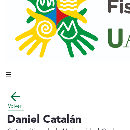
Menú
Contenido principal
Volver
Daniel Catalán