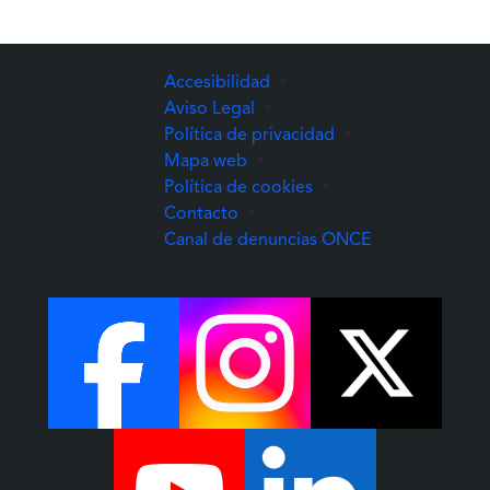
Accesibilidad
•
Aviso Legal
•
Política de privacidad
•
Mapa web
•
Política de cookies
•
Contacto
•
(Abre una nuev
Canal de denuncias ONCE