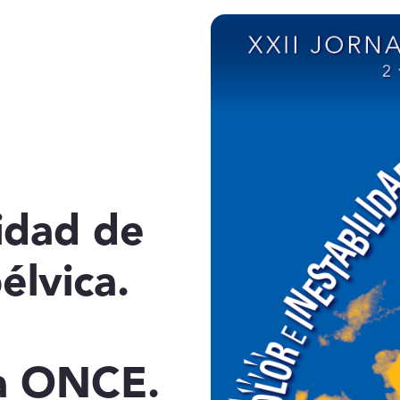
lidad de
élvica.
la ONCE.