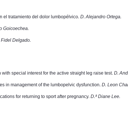
 el tratamiento del dolor lumbopélvico.
D. Alejandro Ortega.
ro Goicoechea.
 Fidel Delgado.
ith special interest for the active straight leg raise test.
D. And
hes in management of the lumbopelvic dysfunction.
D. Leon Chai
tions for returning to sport after pregnancy.
D.ª Diane Lee.