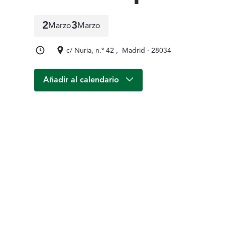
2
3
Marzo
Marzo
2 de marzo a 3 de marzo
c/ Nuria, n.º 42 , Madrid · 28034
Añadir al calendario
Descripción del 