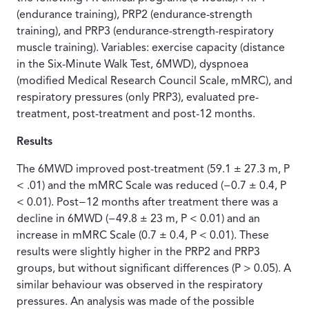
(endurance training), PRP2 (endurance-strength
training), and PRP3 (endurance-strength-respiratory
muscle training). Variables: exercise capacity (distance
in the Six-Minute Walk Test, 6MWD), dyspnoea
(modified Medical Research Council Scale, mMRC), and
respiratory pressures (only PRP3), evaluated pre-
treatment, post-treatment and post-12 months.
Results
The 6MWD improved post-treatment (59.1 ± 27.3 m, P
< .01) and the mMRC Scale was reduced (−0.7 ± 0.4, P
< 0.01). Post−12 months after treatment there was a
decline in 6MWD (−49.8 ± 23 m, P < 0.01) and an
increase in mMRC Scale (0.7 ± 0.4, P < 0.01). These
results were slightly higher in the PRP2 and PRP3
groups, but without significant differences (P > 0.05). A
similar behaviour was observed in the respiratory
pressures. An analysis was made of the possible