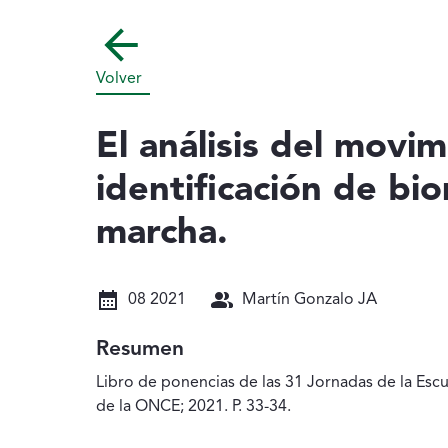
Volver
El análisis del movi
identificación de bi
marcha.
Fecha: 08 2021
Autores: Martín Gonzalo JA
08 2021
Martín Gonzalo JA
Resumen
Libro de ponencias de las 31 Jornadas de la Escu
de la ONCE; 2021. P. 33-34.