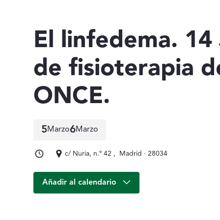
El linfedema. 14
de fisioterapia d
ONCE.
5
6
Marzo
Marzo
5 de marzo a 6 de marzo
c/ Nuria, n.º 42 , Madrid · 28034
Añadir al calendario