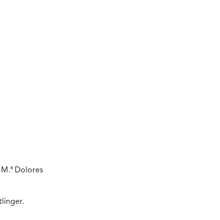
 M.ª Dolores
linger.