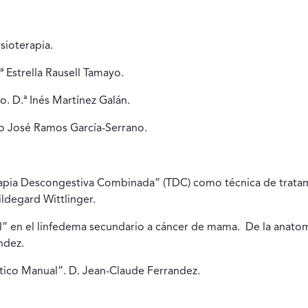
sioterapia.
ª Estrella Rausell Tamayo.
co. D.ª Inés Martínez Galán.
co José Ramos García-Serrano.
Terapia Descongestiva Combinada” (TDC) como técnica de trata
ildegard Wittlinger.
al” en el linfedema secundario a cáncer de mama. De la anatom
ndez.
fático Manual”. D. Jean-Claude Ferrandez.