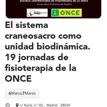
El sistema
craneosacro como
unidad biodinámica.
19 jornadas de
fisioterapia de la
ONCE
6
7
Marzo
Marzo
6 de marzo a 7 de marzo
c/ Nuria, n.º 42 , Madrid · 28034