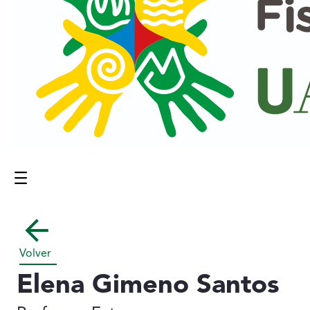
Menú
Contenido principal
Volver
Elena Gimeno Santos