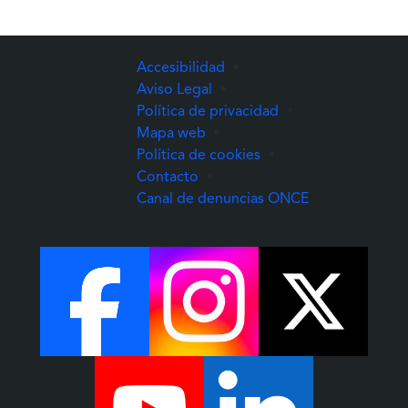
Accesibilidad
•
Aviso Legal
•
Política de privacidad
•
Mapa web
•
Política de cookies
•
Contacto
•
(Abre una nuev
Canal de denuncias ONCE