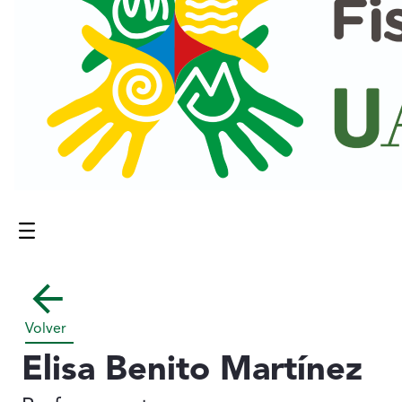
Menú
Contenido principal
Volver
Elisa Benito Martínez