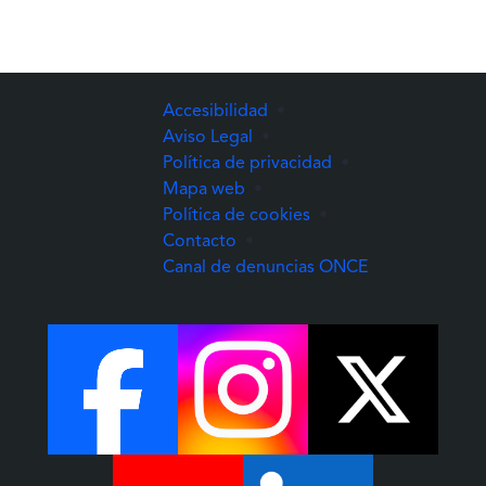
Accesibilidad
•
Aviso Legal
•
Política de privacidad
•
Mapa web
•
Política de cookies
•
Contacto
•
(Abre una nuev
Canal de denuncias ONCE