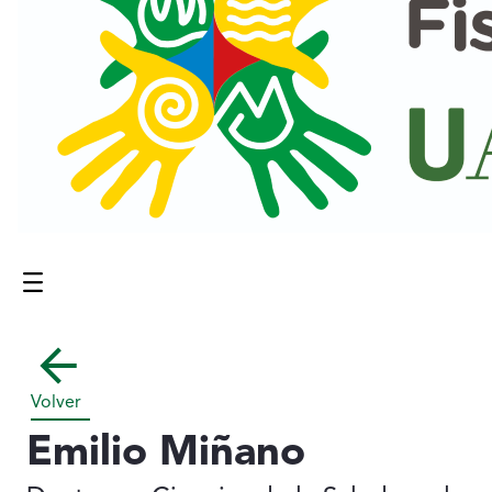
Menú
Contenido principal
Volver
Emilio Miñano