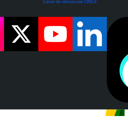
(Abre una nuev
Canal de denuncias ONCE