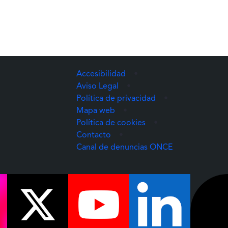
Accesibilidad
•
Aviso Legal
•
Política de privacidad
•
Mapa web
•
Política de cookies
•
Contacto
•
(Abre una nuev
Canal de denuncias ONCE