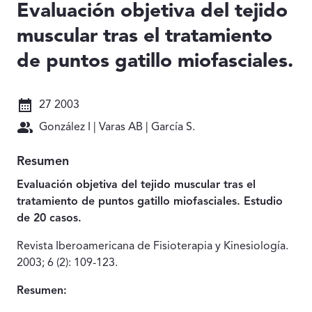
Evaluación objetiva del tejido
muscular tras el tratamiento
de puntos gatillo miofasciales.
Fecha: 27 2003
27 2003
Autores: González I | Varas AB | García S.
González I | Varas AB | García S.
Resumen
Evaluación objetiva del tejido muscular tras el
tratamiento de puntos gatillo miofasciales. Estudio
de 20 casos.
Revista Iberoamericana de Fisioterapia y Kinesiología.
2003; 6 (2): 109-123.
Resumen: