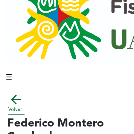
Menú
Contenido principal
Volver
Federico Montero