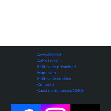
Accesibilidad
•
Aviso Legal
•
Política de privacidad
•
Mapa web
•
Política de cookies
•
Contacto
•
(Abre una nuev
Canal de denuncias ONCE