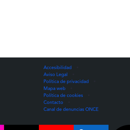
Accesibilidad
•
Aviso Legal
•
Política de privacidad
•
Mapa web
•
Política de cookies
•
Contacto
•
(Abre una nuev
Canal de denuncias ONCE