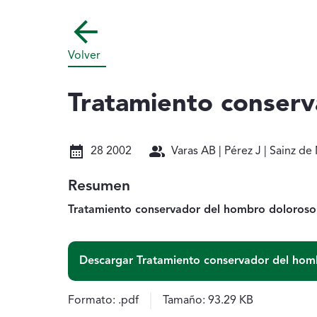
Volver
Tratamiento conserv
Fecha: 28 2002
Autores: Varas AB | Pérez J |
28 2002
Varas AB | Pérez J | Sainz de
Resumen
Tratamiento conservador del hombro doloroso. 
Descargar Tratamiento conservador del homb
Formato:
.pdf
Tamaño:
93.29 KB