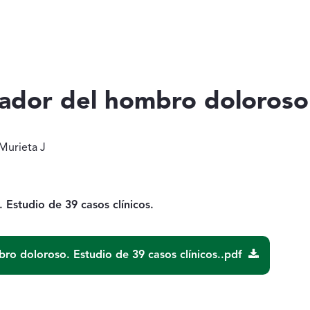
ador del hombro doloroso
 Sainz de Murieta J
 Murieta J
Estudio de 39 casos clínicos.
ro doloroso. Estudio de 39 casos clínicos..pdf