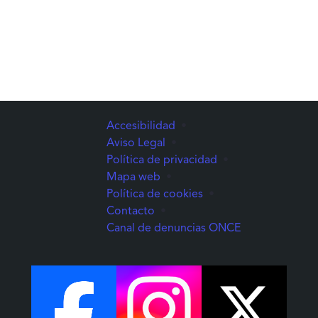
Accesibilidad
•
Aviso Legal
•
Política de privacidad
•
Mapa web
•
Política de cookies
•
Contacto
•
(Abre una nuev
Canal de denuncias ONCE