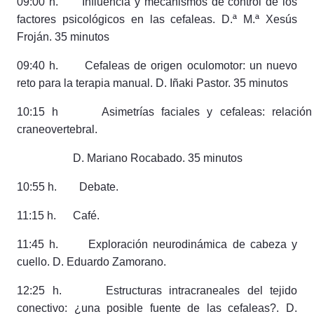
09:00 h.
Influencia y mecanismos de control de los
factores psicológicos en las cefaleas. D.ª
M.ª Xesús
Froján. 35 minutos
09:
40 h. Cefaleas de origen oculomotor: un nuevo
reto para la terapia manual. D. Iñaki Pastor. 35 minutos
10:15 h Asimetrías faciales y cefaleas: relación
craneovertebral.
D. Mariano Rocabado. 35 minutos
10:
55 h. Debate.
11:15 h.
Café.
11:45 h. Exploración neurodinámica de cabeza y
cuello. D. Eduardo
Zamorano.
12:25 h.
Estructuras intracraneales del tejido
conectivo: ¿una posible fuente de las cefaleas?
. D.