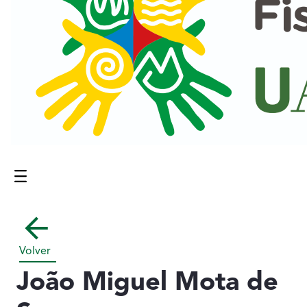
Menú
Contenido principal
Volver
João Miguel Mota de