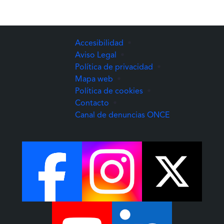
Accesibilidad
•
Aviso Legal
•
Política de privacidad
•
Mapa web
•
Política de cookies
•
Contacto
•
(Abre una nuev
Canal de denuncias ONCE