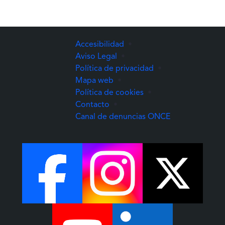
Accesibilidad
•
Aviso Legal
•
Política de privacidad
•
Mapa web
•
Política de cookies
•
Contacto
•
(Abre una nuev
Canal de denuncias ONCE