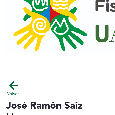
Menú
Contenido principal
Volver
José Ramón Saiz