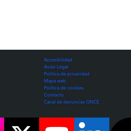
Accesibilidad
•
Aviso Legal
•
Política de privacidad
•
Mapa web
•
Política de cookies
•
Contacto
•
(Abre una nuev
Canal de denuncias ONCE