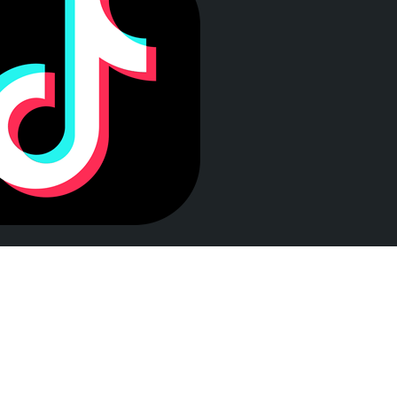
LEY DE TRANSPARENCIA
Esta web se ajusta a lo establecido en la Ley 19/2013, de
9 de diciembre, de transparencia, acceso a la
información pública y buen gobierno.
© ONCE 2026