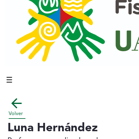
Menú
Contenido principal
Volver
Luna Hernández