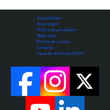
Accesibilidad
•
Aviso Legal
•
Política de privacidad
•
Mapa web
•
Política de cookies
•
Contacto
•
(Abre una nuev
Canal de denuncias ONCE