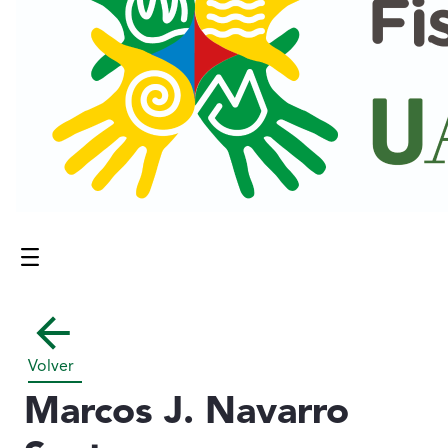
Menú
Contenido principal
Volver
Marcos J. Navarro