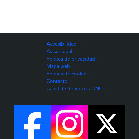
Accesibilidad
•
Aviso Legal
•
Política de privacidad
•
Mapa web
•
Política de cookies
•
Contacto
•
(Abre una nuev
Canal de denuncias ONCE