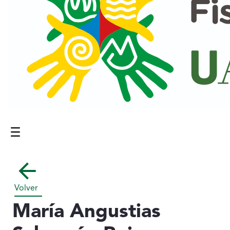
Menú
Contenido principal
Volver
María Angustias