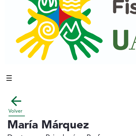
Menú
Contenido principal
Volver
María Márquez