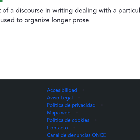
 of a discourse in writing dealing with a particu
 used to organize longer prose.
Accesibilidad
•
Aviso Legal
•
Política de privacidad
•
Mapa web
•
Política de cookies
•
Contacto
•
(Abre una nuev
Canal de denuncias ONCE