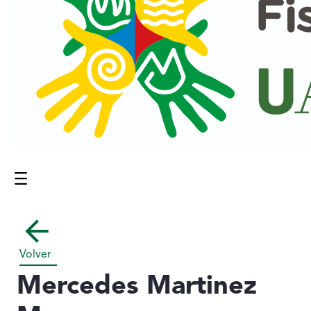
Menú
Contenido principal
Volver
Mercedes Martinez