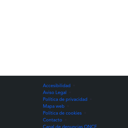
Accesibilidad
•
Aviso Legal
•
Política de privacidad
•
Mapa web
•
Política de cookies
•
Contacto
•
(Abre una nuev
Canal de denuncias ONCE