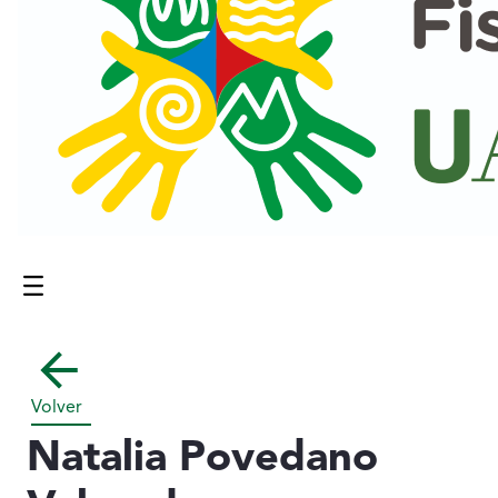
Menú
Contenido principal
Volver
Natalia Povedano