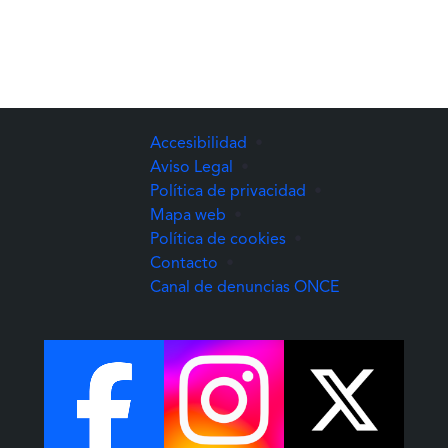
Accesibilidad
•
Aviso Legal
•
Política de privacidad
•
Mapa web
•
Política de cookies
•
Contacto
•
(Abre una nuev
Canal de denuncias ONCE