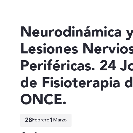
Neurodinámica 
Lesiones Nervio
Periféricas. 24 
de Fisioterapia d
ONCE.
28
1
Febrero
Marzo
28 de febrero a 1 de marzo