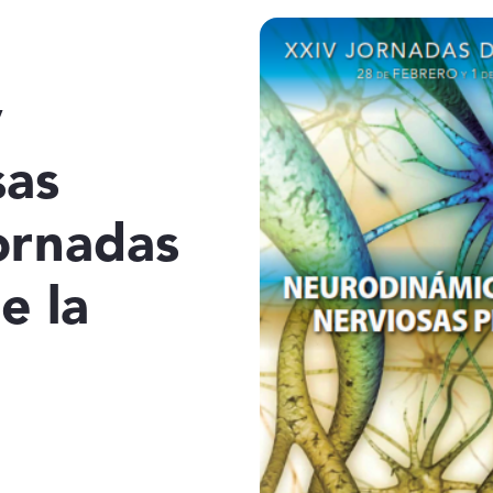
y
sas
Jornadas
e la