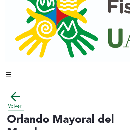
Menú
Contenido principal
Volver
Orlando Mayoral del