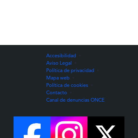
Accesibilidad
•
Aviso Legal
•
Política de privacidad
•
Mapa web
•
Política de cookies
•
Contacto
•
(Abre una nuev
Canal de denuncias ONCE