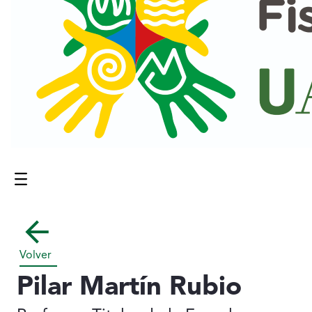
Menú
Contenido principal
Volver
Pilar Martín Rubio