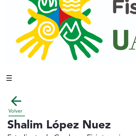
Menú
Contenido principal
Volver
Shalim López Nuez