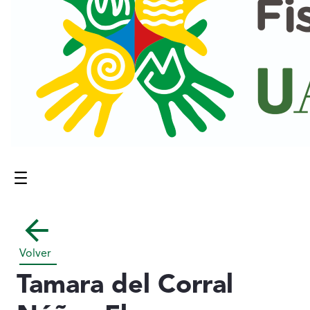
Menú
Contenido principal
Volver
Tamara del Corral