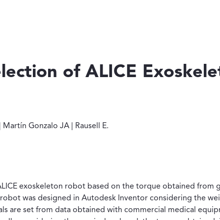
lection of ALICE Exoskel
-Cena C | Martín Gonzalo JA | Rausell E.
 Martín Gonzalo JA | Rausell E.
 ALICE exoskeleton robot based on the torque obtained from ga
n robot was designed in Autodesk Inventor considering the w
als are set from data obtained with commercial medical equ