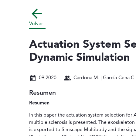
Volver
Actuation System Se
Dynamic Simulation
Fecha: 09 2020
Autores: Cardona M. | García
09 2020
Cardona M. | García-Cena C |
Resumen
Resumen
In this paper the actuation system selection for
multiple sclerosis is presented. The exoskeleto
is exported to Simscape Multibody and the sign