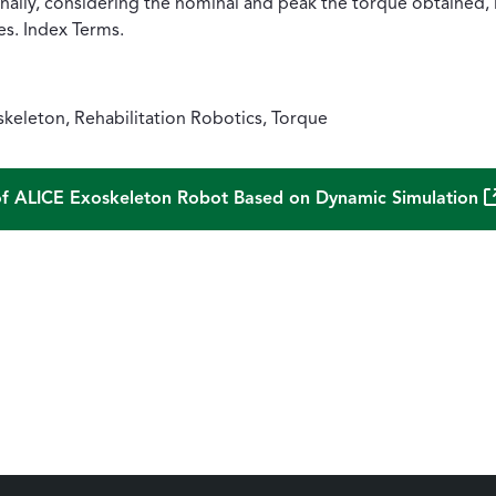
ally, considering the nominal and peak the torque obtained, i
s. Index Terms.
eleton, Rehabilitation Robotics, Torque
(
 of ALICE Exoskeleton Robot Based on Dynamic Simulation