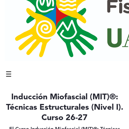
Menú
Contenido principal
Inducción Miofascial (MIT)®:
Técnicas Estructurales (Nivel I).
Curso 26-27