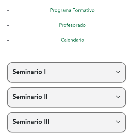
Programa Formativo
Profesorado
Calendario
Contenido de la sección
Seminario I
Seminario II
Seminario III